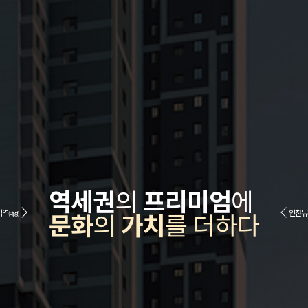
역세권
의
프리미엄
에
문화
의
가치
를 더하다
익역
인천뮤
(예정)